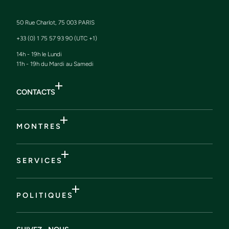
50 Rue Charlot, 75 003 PARIS
+33 (0) 1 75 57 93 90 (UTC +1)
14h - 19h le Lundi
11h - 19h du Mardi au Samedi
CONTACTS
M O N T R E S
S E R V I C E S
P O L I T I Q U E S