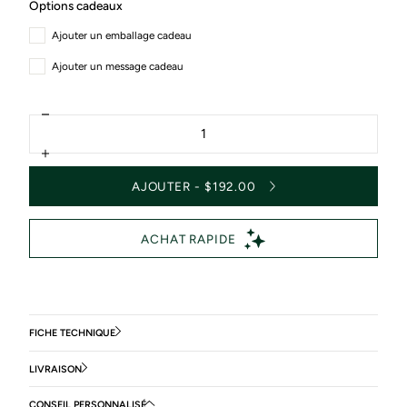
Options cadeaux
Ajouter un emballage cadeau
Ajouter un message cadeau
Diminuer
Quantité
la
quantité
Augmenter
pour
la
ILLUSTRATION
AJOUTER - $192.00
quantité
LVUS
pour
&quot;L.A/BTZ&quot;
ILLUSTRATION
-
LVUS
Pier
&quot;L.A/BTZ&quot;
-
Pier
FICHE TECHNIQUE
LIVRAISON
CONSEIL PERSONNALISÉ