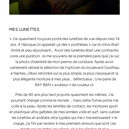
MES LUNETTES
« J’ai quasiment toujours porté des lunettes de vue depuis mes 14
ans. A l’époque on appelait ça des « prothèses » car le choix était
limité et peu réjouissant... Avoir des lunettes était une contrainte
voire une punition. Je me souviens de la première paire que j’ai sur
la photo d’identité de mon permis de conduire. Après avoir
vainement ratissé la sélection de l’opticien du boulevard Guisthau
à Nantes, j’étais retombé sur la plus simple, la plus classique et la
plus élégante monture à mes yeux... défectueux ; Une paire de
RAY BAN « aviateur » de couleur or.
Près de 40 ans plus tard je porte quasiment les mêmes. J’ai
pourtant changé comme le monde ... mais cette forme pilote me
colle à la peau. Après les lentilles de contact, les montures sport
en plastique ultra galbées de mes années voile et surf, sans oublier
les lunettes en acétate ultra typées qui me « travestissaient » le
visage, j’ai fini par revenir à mes premiers amours que sont ces
montures en métal, plus fines, plus équilibrées et plus