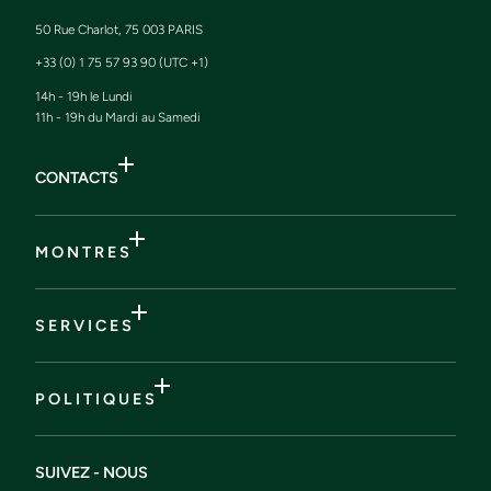
50 Rue Charlot, 75 003 PARIS
+33 (0) 1 75 57 93 90 (UTC +1)
14h - 19h le Lundi
11h - 19h du Mardi au Samedi
CONTACTS
M O N T R E S
S E R V I C E S
P O L I T I Q U E S
SUIVEZ - NOUS