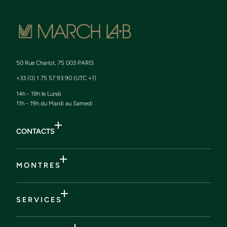
50 Rue Charlot, 75 003 PARIS
+33 (0) 1 75 57 93 90 (UTC +1)
14h - 19h le Lundi
11h - 19h du Mardi au Samedi
CONTACTS
M O N T R E S
S E R V I C E S