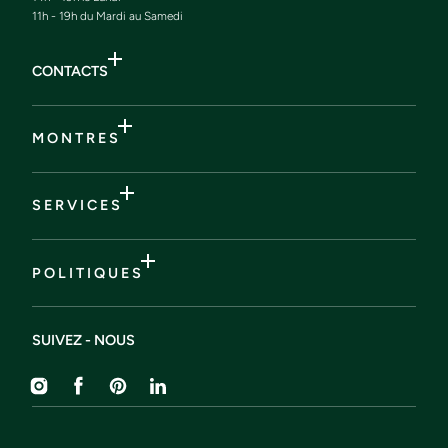
11h - 19h du Mardi au Samedi
CONTACTS
M O N T R E S
S E R V I C E S
P O L I T I Q U E S
SUIVEZ - NOUS
Instagram
Facebook
Pinterest
Liendin