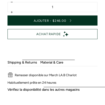
Diminuer
Quantité
la
quantité
Augmenter
pour
la
Foulard
AJOUTER - $246.00
quantité
LVUS
pour
-
Foulard
Los
LVUS
Angeles
-
Los
Angeles
Shipping & Returns
Material & Care
Ramasser disponible sur March LA.B Charlot
Habituellement prête en 24 heures
Vérifiez la disponibilité dans les autres magasins