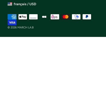
français / USD
Méthodes
de
payement
© 2026
MARCH LA.B