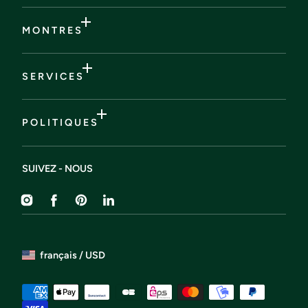
M O N T R E S
S E R V I C E S
P O L I T I Q U E S
SUIVEZ - NOUS
Instagram
Facebook
Pinterest
Liendin
français / USD
Méthodes
de