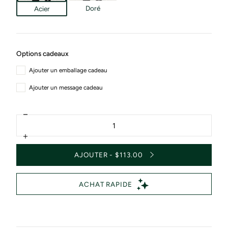
Doré
Acier
Options cadeaux
Ajouter un emballage cadeau
Ajouter un message cadeau
Diminuer
Quantité
la
quantité
Augmenter
pour
la
Bracelet
AJOUTER - $113.00
quantité
Lézard
pour
Noir
Bracelet
16mm
Lézard
Noir
16mm