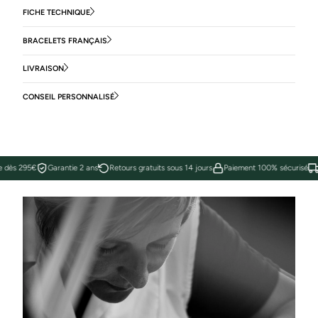
FICHE TECHNIQUE
BRACELETS FRANÇAIS
LIVRAISON
CONSEIL PERSONNALISÉ
e dès 295€
Garantie 2 ans
Retours gratuits sous 14 jours
Paiement 100% sécurisé