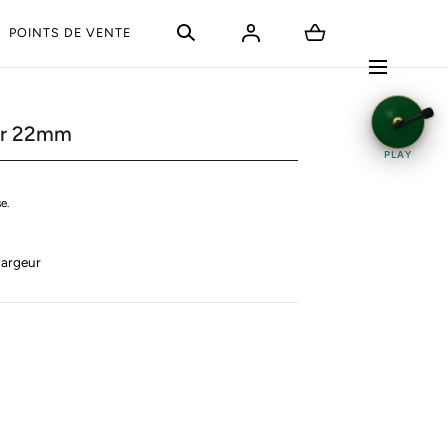
POINTS DE VENTE
oir 22mm
PLAY
e.
largeur