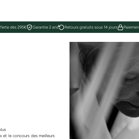
fferte dès 295€
Garantie 2 ans
Retours gratuits sous 14 jours
Paiement
plus
x et le concours des meilleurs