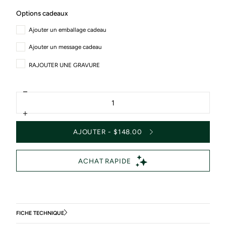
Options cadeaux
Ajouter un emballage cadeau
Ajouter un message cadeau
RAJOUTER UNE GRAVURE
Diminuer
Quantité
la
quantité
Augmenter
pour
la
AFFICHE
AJOUTER - $148.00
quantité
«
pour
BOWLING
AFFICHE
DE
«
LA
BOWLING
CÔTE
DE
»
LA
CÔTE
»
FICHE TECHNIQUE