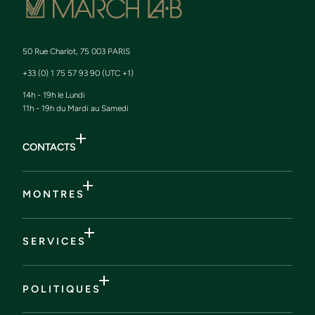
50 Rue Charlot, 75 003 PARIS
+33 (0) 1 75 57 93 90 (UTC +1)
14h - 19h le Lundi
11h - 19h du Mardi au Samedi
CONTACTS
M O N T R E S
S E R V I C E S
P O L I T I Q U E S