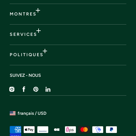
M O N T R E S
S E R V I C E S
P O L I T I Q U E S
SUIVEZ - NOUS
Instagram
Facebook
Pinterest
Liendin
français / USD
Méthodes
de