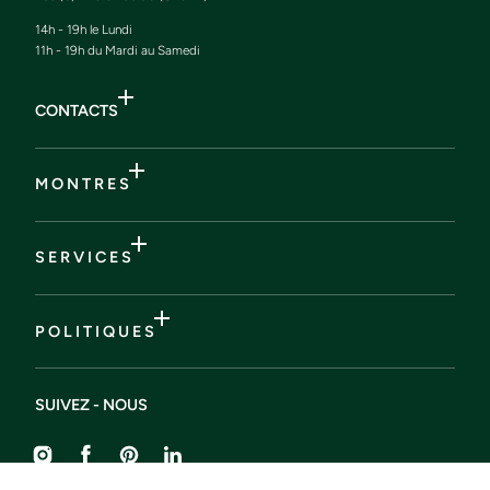
14h - 19h le Lundi
11h - 19h du Mardi au Samedi
CONTACTS
M O N T R E S
S E R V I C E S
P O L I T I Q U E S
SUIVEZ - NOUS
Instagram
Facebook
Pinterest
Liendin