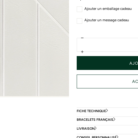
Ajouter un emballage cadeau
Ajouter un message cadeau
Diminuer
Quantité
la
quantité
Augmenter
pour
la
Bracelet
AJO
quantité
Tissus
pour
Perlon
Bracelet
Vert
Tissus
20mm
Perlon
Vert
20mm
FICHE TECHNIQUE
BRACELETS FRANÇAIS
LIVRAISON
CONSEIL PERSONNALISÉ