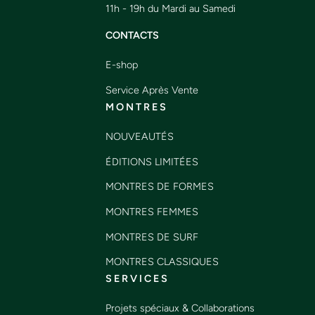
11h - 19h du Mardi au Samedi
CONTACTS
E-shop
Service Après Vente
M O N T R E S
NOUVEAUTÉS
ÉDITIONS LIMITÉES
MONTRES DE FORMES
MONTRES FEMMES
MONTRES DE SURF
MONTRES CLASSIQUES
S E R V I C E S
Projets spéciaux & Collaborations